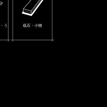
・う
砥石・小物