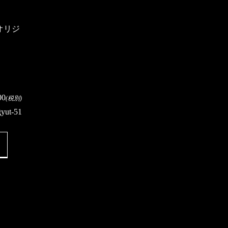
オリジ
00
(税別)
gyut-51