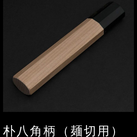
朴八角柄（麺切用）