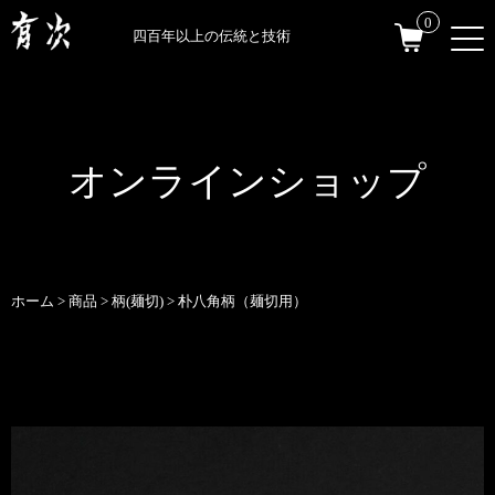
0
四百年以上の伝統と技術
オンラインショップ
ホーム
>
商品
>
柄(麺切)
>
朴八角柄（麺切用）